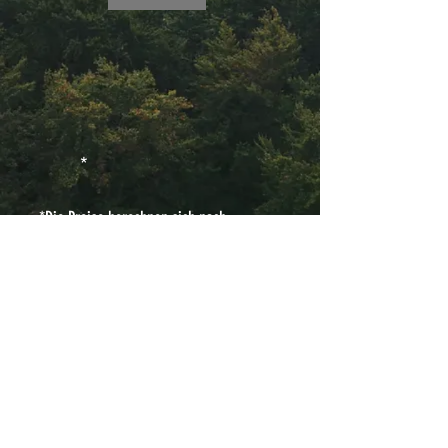
*
*Die Preise berechnen sich nach
Leistungsumfang und Aufwand
ANFRAGEN
© 2025
by Black Forest Detail.
AGB
Datenschutzerklärun
g